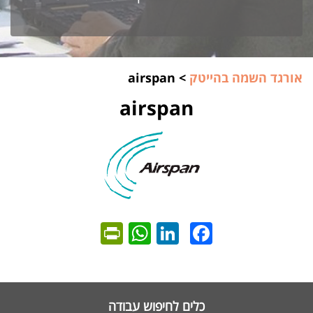
אורגד השמה בהייטק
>
airspan
airspan
ntFriendly
WhatsApp
LinkedIn
Facebook
כלים לחיפוש עבודה