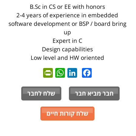
B.Sc in CS or EE with honors
2-4 years of experience in embedded
software development or BSP / board bring
up
Expert in C
Design capabilities
Low level and HW oriented
ntFriendly
WhatsApp
LinkedIn
Facebook
חבר מביא חבר
שלח לחבר
שלח קורות חיים