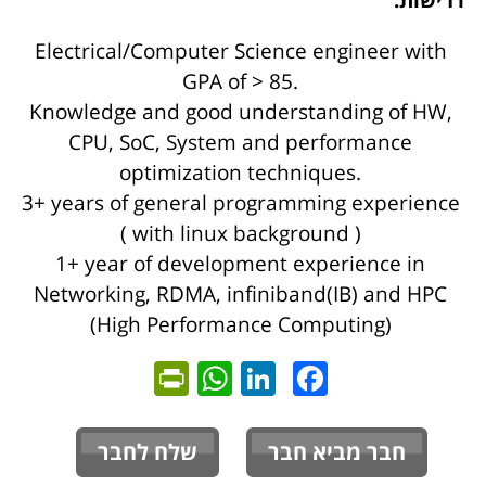
דרישות:
Electrical/Computer Science engineer with
GPA of > 85.
Knowledge and good understanding of HW,
CPU, SoC, System and performance
optimization techniques.
3+ years of general programming experience
( with linux background )
1+ year of development experience in
Networking, RDMA, infiniband(IB) and HPC
(High Performance Computing)
ntFriendly
WhatsApp
LinkedIn
Facebook
חבר מביא חבר
שלח לחבר