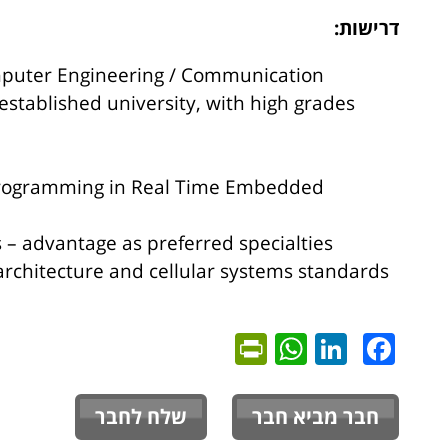
דרישות:
omputer Engineering / Communication
stablished university, with high grades
 programming in Real Time Embedded
– advantage as preferred specialties
chitecture and cellular systems standards
PrintFriendly
WhatsApp
LinkedIn
Facebook
חבר מביא חבר
שלח לחבר