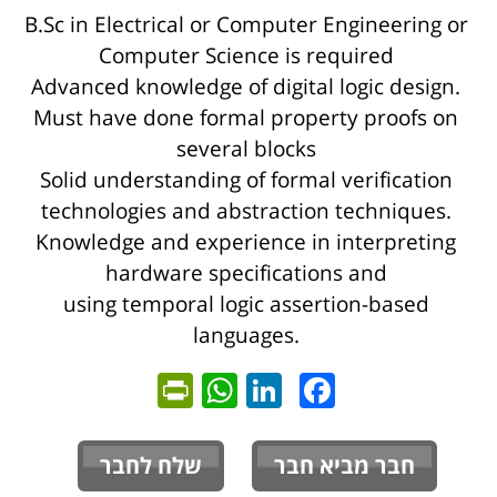
B.Sc in Electrical or Computer Engineering or
Computer Science is required
Advanced knowledge of digital logic design.
Must have done formal property proofs on
several blocks
Solid understanding of formal verification
technologies and abstraction techniques.
Knowledge and experience in interpreting
hardware specifications and
using temporal logic assertion-based
languages.
ntFriendly
WhatsApp
LinkedIn
Facebook
חבר מביא חבר
שלח לחבר