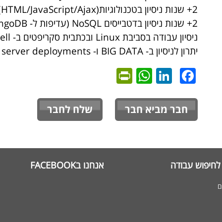
2+ שנות ניסיון בטכנולוגיותWeb (HTML/JavaScript/Ajax)
2+ שנות ניסיון בדטבייסים NoSQL (עדיפות ל- MongoDB)
ניסיון עבודה בסביבת Linux ובכתבית סקריפטים ב- Shell
יתרון לניסיון ב- BIG DATA ו- Clustered server deployments
PrintFriendly
WhatsApp
LinkedIn
Facebook
חבר מביא חבר
שלח לחבר
לחיפוש עבודה
אנחנו בFACEBOOK
ם