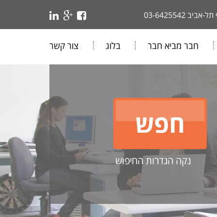
 תל-אביב
03-6425542
חבר מביא חבר
בלוג
צור קשר
נקה הגדרות החיפוש