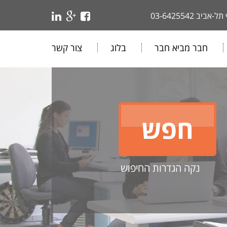
 תל-אביב
03-6425542
חבר מביא חבר
בלוג
צור קשר
נקה הגדרות החיפוש