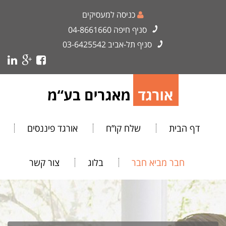
כניסה למעסיקים
סניף חיפה
04-8661660
סניף תל-אביב
03-6425542
דף הבית
שלח קו”ח
אורגד פיננסים
חבר מביא חבר
בלוג
צור קשר