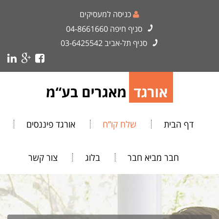
כניסה למעסיקים
סניף חיפה
04-8661660
סניף תל-אביב
03-6425542
דף הבית
שלח קו”ח
אורגד פיננסים
חבר מביא חבר
בלוג
צור קשר