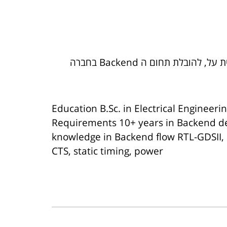
לת תחום ה Backend בחברה
Education B.Sc. in Electrical Engineer
Requirements 10+ years in Backend d
knowledge in Backend flow RTL-GDSII, p
CTS, static timing, power